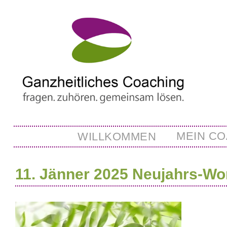
Skip
to
main
content
Hauptnavigation
MEIN C
WILLKOMMEN
11. Jänner 2025 Neujahrs-W