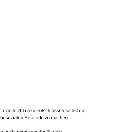
 vielleicht dazu entschlossen selbst die
chosozialen BeraterIn zu machen.
se auch immer wieder für dich