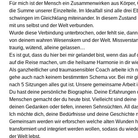
Für mich ist der Mensch ein Zusammenwirken aus Körper, G
die Summe unserer Einzelteile. Im Idealfall sind alle dre
schwingen im Gleichklang miteinander. In diesem Zustand 
mit uns selbst und der Welt verbunden.
Wurde diese Verbindung unterbrochen, oder fehlt sie, dann f
von deinem wahren Wesenskern und der Welt. Missverstande
traurig, wütend, alleine gelassen…
Es ist gut, dass du hier bei mir gelandet bist, wenn das auf
auf die Reise machen, um die heilsame Harmonie in dir wi
Als ganzheitlicher und traumasensibler Coach arbeite ich
gehe auch nach keinem bestimmten Schema vor. Bei mir gi
nach 5 Sitzungen alles gut ist. Unsere gemeinsame Arbeit is
Du hast deine persönliche Biographie. Deine Erfahrunge
Menschen gemacht der du heute bist. Vielleicht sind deine
deinen Gedanken oder tiefen, inneren Sehnsüchten. All da
Ich möchte dich, deine Bedürfnisse und deine Geschichte 
Gemeinsam werden wir erforschen welche alten Wunden he
transformiert und integriert werden wollen, sodass du wiede
der Welt lebst.