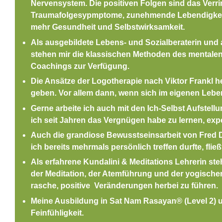
Nervensystem. Die positiven Folgen sind das Verr
Traumafolgesypmptome, zunehmende Lebendigkeit
mehr Gesundheit und Selbstwirksamkeit.
Als ausgebildete Lebens- und Sozialberaterin und a
stehen mir die klassischen Methoden des mentale
Coachings zur Verfügung.
Die Ansätze der Logotherapie nach Viktor Frankl 
geben. Vor allem dann, wenn sich im eigenen Leb
Gerne arbeite ich auch mit den Ich-Selbst Aufstell
ich seit Jahren das Vergnügen habe zu lernen, exp
Auch die grandiose Bewusstseinsarbeit von Fred 
ich bereits mehrmals persönlich treffen durfte, flie
Als erfahrene Kundalini & Meditations Lehrerin s
der Meditation, der Atemführung und der yogisch
rasche, positive Veränderungen herbei zu führen.
Meine Ausbildung in Sat Nam Rasayan
®
(Level 2)
Feinfühligkeit.